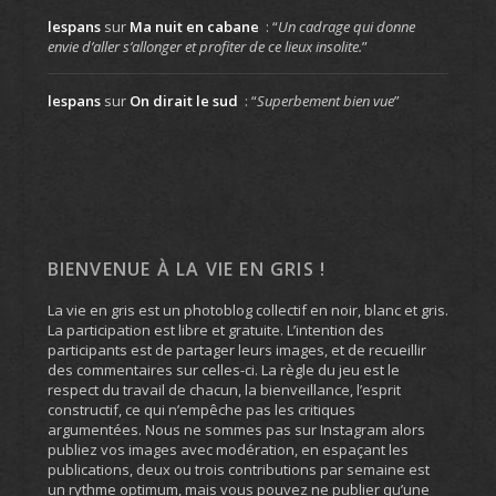
lespans
sur
Ma nuit en cabane
: “
Un cadrage qui donne
envie d’aller s’allonger et profiter de ce lieux insolite.
”
lespans
sur
On dirait le sud
: “
Superbement bien vue
”
BIENVENUE À LA VIE EN GRIS !
La vie en gris est un photoblog collectif en noir, blanc et gris.
La participation est libre et gratuite. L’intention des
participants est de partager leurs images, et de recueillir
des commentaires sur celles-ci. La règle du jeu est le
respect du travail de chacun, la bienveillance, l’esprit
constructif, ce qui n’empêche pas les critiques
argumentées. Nous ne sommes pas sur Instagram alors
publiez vos images avec modération, en espaçant les
publications, deux ou trois contributions par semaine est
un rythme optimum, mais vous pouvez ne publier qu’une