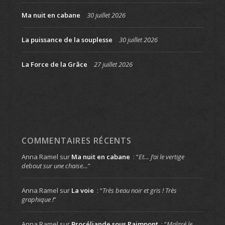
Ma nuit en cabane
30 juillet 2026
La puissance de la souplesse
30 juillet 2026
La Force de la Grâce
27 juillet 2026
COMMENTAIRES RÉCENTS
Anna Ramel
sur
Ma nuit en cabane
: “
Et… J’ai le vertige
debout sur une chaise…
”
Anna Ramel
sur
La voie
: “
Très beau noir et gris ! Très
graphique !
”
Anna Ramel
sur
Brocéliande sous Paimpont
: “
Malgré le