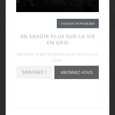
SIGNALER UN PROBLÈME
EN SAVOIR PLUS SUR LA VIE
EN GRIS
Subscribe to get the latest posts sent to your
email.
Saisissez votre adresse e-mail…
ABONNEZ-VOUS