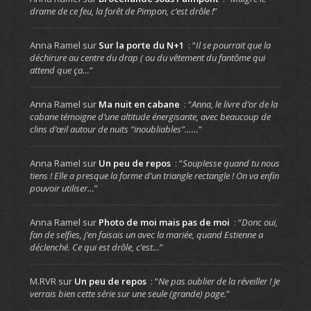
drame de ce feu, la forêt de Pimpon, c’est drôle !
”
Anna Ramel
sur
Sur la porte du N+1
: “
Il se pourrait que la
déchirure au centre du drap ( ou du vêtement du fantôme qui
attend que ça…
”
Anna Ramel
sur
Ma nuit en cabane
: “
Anna, le livre d’or de la
cabane témoigne d’une altitude énergisante, avec beaucoup de
clins d’œil autour de nuits “inoubliables”……
”
Anna Ramel
sur
Un peu de repos
: “
Souplesse quand tu nous
tiens ! Elle a presque la forme d’un triangle rectangle ! On va enfin
pouvoir utiliser…
”
Anna Ramel
sur
Photo de moi mais pas de moi
: “
Donc oui,
fan de selfies, j’en faisais un avec la mariée, quand Estienne a
déclenché. Ce qui est drôle, c’est…
”
M.RVR
sur
Un peu de repos
: “
Ne pas oublier de la réveiller ! Je
verrais bien cette série sur une seule (grande) page.
”