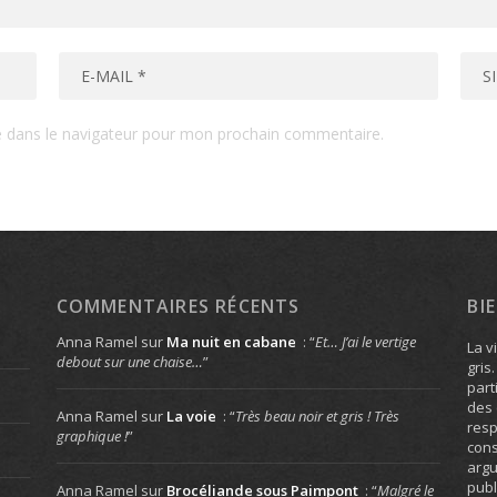
e dans le navigateur pour mon prochain commentaire.
COMMENTAIRES RÉCENTS
BI
Anna Ramel
sur
Ma nuit en cabane
: “
Et… J’ai le vertige
La v
debout sur une chaise…
”
gris
part
des 
Anna Ramel
sur
La voie
: “
Très beau noir et gris ! Très
resp
graphique !
”
cons
arg
publ
Anna Ramel
sur
Brocéliande sous Paimpont
: “
Malgré le