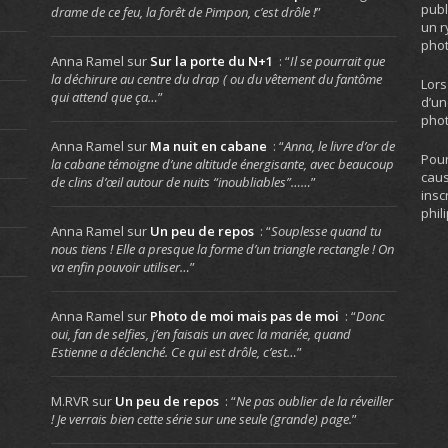
publ
drame de ce feu, la forêt de Pimpon, c’est drôle !
”
un r
phot
Anna Ramel
sur
Sur la porte du N+1
: “
Il se pourrait que
la déchirure au centre du drap ( ou du vêtement du fantôme
Lors
qui attend que ça…
”
d’un
phot
Anna Ramel
sur
Ma nuit en cabane
: “
Anna, le livre d’or de
Pour
la cabane témoigne d’une altitude énergisante, avec beaucoup
caus
de clins d’œil autour de nuits “inoubliables”……
”
insc
phil
Anna Ramel
sur
Un peu de repos
: “
Souplesse quand tu
nous tiens ! Elle a presque la forme d’un triangle rectangle ! On
va enfin pouvoir utiliser…
”
Anna Ramel
sur
Photo de moi mais pas de moi
: “
Donc
oui, fan de selfies, j’en faisais un avec la mariée, quand
Estienne a déclenché. Ce qui est drôle, c’est…
”
M.RVR
sur
Un peu de repos
: “
Ne pas oublier de la réveiller
! Je verrais bien cette série sur une seule (grande) page.
”