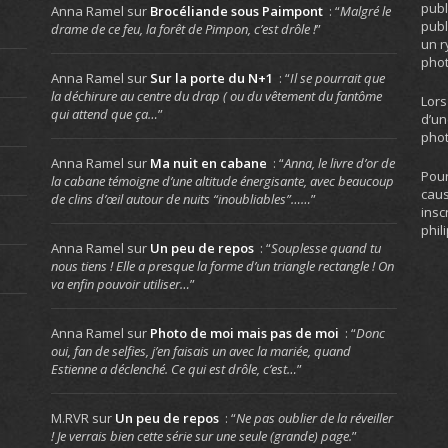
publ
Anna Ramel
sur
Brocéliande sous Paimpont
: “
Malgré le
publ
drame de ce feu, la forêt de Pimpon, c’est drôle !
”
un r
phot
Anna Ramel
sur
Sur la porte du N+1
: “
Il se pourrait que
la déchirure au centre du drap ( ou du vêtement du fantôme
Lors
qui attend que ça…
”
d’un
phot
Anna Ramel
sur
Ma nuit en cabane
: “
Anna, le livre d’or de
Pour
la cabane témoigne d’une altitude énergisante, avec beaucoup
caus
de clins d’œil autour de nuits “inoubliables”……
”
insc
phil
Anna Ramel
sur
Un peu de repos
: “
Souplesse quand tu
nous tiens ! Elle a presque la forme d’un triangle rectangle ! On
va enfin pouvoir utiliser…
”
Anna Ramel
sur
Photo de moi mais pas de moi
: “
Donc
oui, fan de selfies, j’en faisais un avec la mariée, quand
Estienne a déclenché. Ce qui est drôle, c’est…
”
M.RVR
sur
Un peu de repos
: “
Ne pas oublier de la réveiller
! Je verrais bien cette série sur une seule (grande) page.
”