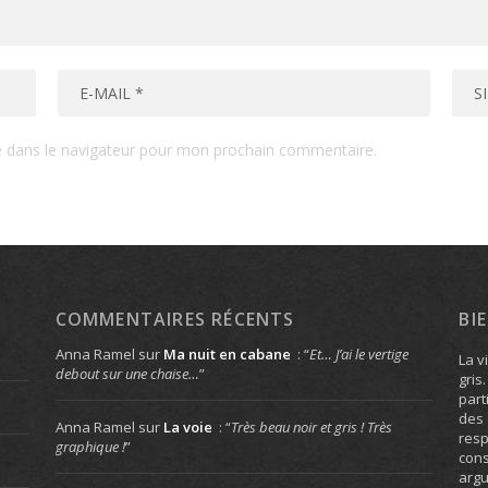
e dans le navigateur pour mon prochain commentaire.
COMMENTAIRES RÉCENTS
BI
Anna Ramel
sur
Ma nuit en cabane
: “
Et… J’ai le vertige
La v
debout sur une chaise…
”
gris
part
des 
Anna Ramel
sur
La voie
: “
Très beau noir et gris ! Très
resp
graphique !
”
cons
arg