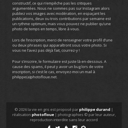
constructif, ce qui n’empêche pas les critiques
argumentées. Nous ne sommes pas sur Instagram alors
publiez vos images avec modération, en espaçant les
publications, deux ou trois contributions par semaine est
un rythme optimum, mais vous pouvez ne publier qu’une
photo de temps en temps, libre à vous.
Lors de l’inscription, merci de renseigner votre profil d’une
ou deux phrases qui apparaîtront sous votre photo. Si
vous ne l’avez pas déjà fait, courrez-y !
Pour s’inscrire, le formulaire est juste là en-dessous. A
cause des spams, il peut y avoir un bug lors de votre
inscription, si c’est le cas, envoyez-moi un mail à
philippe(a)photofloue.net.
© 2026 la vie en gris est proposé par
philippe durand
|
réalisation
photofloue
| photographies © par leur auteur,
reproduction interdite sans leur accord