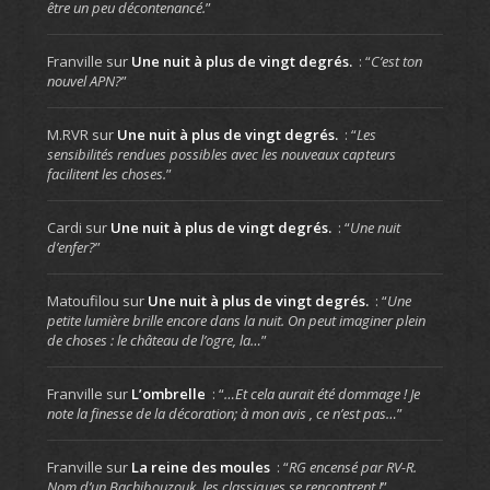
être un peu décontenancé.
”
Franville
sur
Une nuit à plus de vingt degrés.
: “
C’est ton
nouvel APN?
”
M.RVR
sur
Une nuit à plus de vingt degrés.
: “
Les
sensibilités rendues possibles avec les nouveaux capteurs
facilitent les choses.
”
Cardi
sur
Une nuit à plus de vingt degrés.
: “
Une nuit
d’enfer?
”
Matoufilou
sur
Une nuit à plus de vingt degrés.
: “
Une
petite lumière brille encore dans la nuit. On peut imaginer plein
de choses : le château de l’ogre, la…
”
Franville
sur
L’ombrelle
: “
…Et cela aurait été dommage ! Je
note la finesse de la décoration; à mon avis , ce n’est pas…
”
Franville
sur
La reine des moules
: “
RG encensé par RV-R.
Nom d’un Bachibouzouk, les classiques se rencontrent !
”