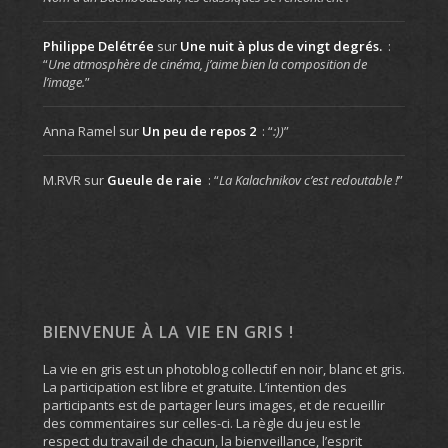
Philippe Delétrée
sur
Une nuit à plus de vingt degrés.
:
“
Une atmosphère de cinéma, j’aime bien la composition de
l’image.
”
Anna Ramel
sur
Un peu de repos 2
: “
:))
”
M.RVR
sur
Gueule de raie
: “
La Kalachnikov c’est redoutable !
”
BIENVENUE À LA VIE EN GRIS !
La vie en gris est un photoblog collectif en noir, blanc et gris.
La participation est libre et gratuite. L’intention des
participants est de partager leurs images, et de recueillir
des commentaires sur celles-ci. La règle du jeu est le
respect du travail de chacun, la bienveillance, l’esprit