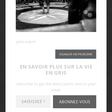
julien aubert
SIGNALER UN PROBLÈME
EN SAVOIR PLUS SUR LA VIE
EN GRIS
Subscribe to get the latest posts sent to your
email.
Saisissez votre adresse e-mail…
ABONNEZ-VOUS