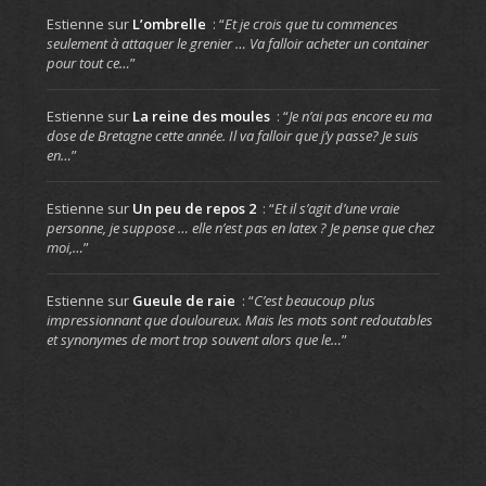
Estienne
sur
L’ombrelle
: “
Et je crois que tu commences
seulement à attaquer le grenier … Va falloir acheter un container
pour tout ce…
”
Estienne
sur
La reine des moules
: “
Je n’ai pas encore eu ma
dose de Bretagne cette année. Il va falloir que j’y passe? Je suis
en…
”
Estienne
sur
Un peu de repos 2
: “
Et il s’agit d’une vraie
personne, je suppose … elle n’est pas en latex ? Je pense que chez
moi,…
”
Estienne
sur
Gueule de raie
: “
C’est beaucoup plus
impressionnant que douloureux. Mais les mots sont redoutables
et synonymes de mort trop souvent alors que le…
”