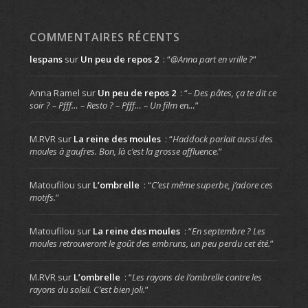
COMMENTAIRES RÉCENTS
lespans
sur
Un peu de repos 2
: “
@Anna part en vrille ?
”
Anna Ramel
sur
Un peu de repos 2
: “
– Des pâtes, ça te dit ce
soir ? – Pfff… – Resto ? – Pfff… – Un film en…
”
M.RVR
sur
La reine des moules
: “
Haddock parlait aussi des
moules à gaufres. Bon, là c’est la grosse affluence.
”
Matoufilou
sur
L’ombrelle
: “
C’est même superbe, j’adore ces
motifs.
”
Matoufilou
sur
La reine des moules
: “
En septembre ? Les
moules retrouveront le goût des embruns, un peu perdu cet été.
”
M.RVR
sur
L’ombrelle
: “
Les rayons de l’ombrelle contre les
rayons du soleil. C’est bien joli.
”