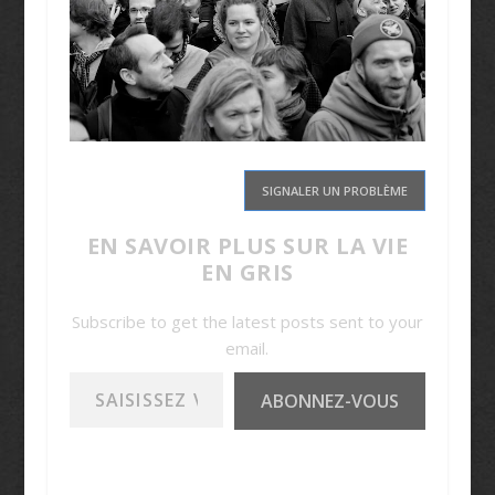
SIGNALER UN PROBLÈME
EN SAVOIR PLUS SUR LA VIE
EN GRIS
Subscribe to get the latest posts sent to your
email.
Saisissez votre adresse e-mail…
ABONNEZ-VOUS