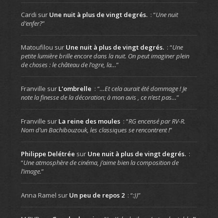
Cardi
sur
Une nuit à plus de vingt degrés.
: “
Une nuit
d’enfer?
”
Matoufilou
sur
Une nuit à plus de vingt degrés.
: “
Une
petite lumière brille encore dans la nuit. On peut imaginer plein
de choses : le château de l’ogre, la…
”
Franville
sur
L’ombrelle
: “
…Et cela aurait été dommage ! Je
note la finesse de la décoration; à mon avis , ce n’est pas…
”
Franville
sur
La reine des moules
: “
RG encensé par RV-R.
Nom d’un Bachibouzouk, les classiques se rencontrent !
”
Philippe Delétrée
sur
Une nuit à plus de vingt degrés.
:
“
Une atmosphère de cinéma, j’aime bien la composition de
l’image.
”
Anna Ramel
sur
Un peu de repos 2
: “
:))
”