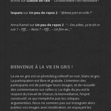
M.RVR
sur
Gueule de raie
: “
La Kalachnikov c’est redoutable !
”
lespans
sur
Un peu de repos 2
: “
@Anna part en vrille ?
”
Anna Ramel
sur
Un peu de repos 2
: “
– Des pâtes, ça te dit ce
soir ? – Pfff… – Resto ? – Pfff… – Un film en…
”
BIENVENUE À LA VIE EN GRIS !
La vie en gris est un photoblog collectif en noir, blanc et gris.
La participation est libre et gratuite. L’intention des
participants est de partager leurs images, et de recueillir
des commentaires sur celles-ci. La règle du jeu est le
respect du travail de chacun, la bienveillance, l’esprit
constructif, ce qui n’empêche pas les critiques
argumentées. Nous ne sommes pas sur Instagram alors
publiez vos images avec modération, en espaçant les