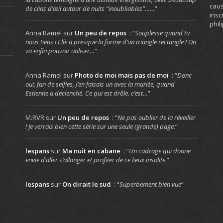
caus
de clins d’œil autour de nuits “inoubliables”……
”
insc
phil
Anna Ramel
sur
Un peu de repos
: “
Souplesse quand tu
nous tiens ! Elle a presque la forme d’un triangle rectangle ! On
va enfin pouvoir utiliser…
”
Anna Ramel
sur
Photo de moi mais pas de moi
: “
Donc
oui, fan de selfies, j’en faisais un avec la mariée, quand
Estienne a déclenché. Ce qui est drôle, c’est…
”
M.RVR
sur
Un peu de repos
: “
Ne pas oublier de la réveiller
! Je verrais bien cette série sur une seule (grande) page.
”
lespans
sur
Ma nuit en cabane
: “
Un cadrage qui donne
envie d’aller s’allonger et profiter de ce lieux insolite.
”
lespans
sur
On dirait le sud
: “
Superbement bien vue
”