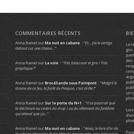
COMMENTAIRES RÉCENTS
BI
Anna Ramel
sur
Ma nuit en cabane
: “
Et… J’ai le vertige
La v
debout sur une chaise…
”
gris
part
des 
Anna Ramel
sur
La voie
: “
Très beau noir et gris ! Très
resp
graphique !
”
cons
arg
publ
Anna Ramel
sur
Brocéliande sous Paimpont
: “
Malgré le
publ
drame de ce feu, la forêt de Pimpon, c’est drôle !
”
un r
phot
Anna Ramel
sur
Sur la porte du N+1
: “
Il se pourrait que
la déchirure au centre du drap ( ou du vêtement du fantôme
Lors
qui attend que ça…
”
d’un
phot
Anna Ramel
sur
Ma nuit en cabane
: “
Anna, le livre d’or de
Pour
la cabane témoigne d’une altitude énergisante, avec beaucoup