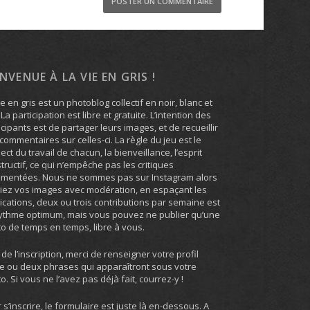
ENVENUE À LA VIE EN GRIS !
ie en gris est un photoblog collectif en noir, blanc et
. La participation est libre et gratuite. L’intention des
icipants est de partager leurs images, et de recueillir
commentaires sur celles-ci. La règle du jeu est le
ect du travail de chacun, la bienveillance, l’esprit
tructif, ce qui n’empêche pas les critiques
umentées. Nous ne sommes pas sur Instagram alors
iez vos images avec modération, en espaçant les
ications, deux ou trois contributions par semaine est
ythme optimum, mais vous pouvez ne publier qu’une
o de temps en temps, libre à vous.
 de l’inscription, merci de renseigner votre profil
e ou deux phrases qui apparaîtront sous votre
o. Si vous ne l’avez pas déjà fait, courrez-y !
 s’inscrire, le formulaire est juste là en-dessous. A