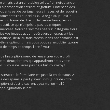
ie en gris est un photoblog collectif en noir, blanc et
. La participation est libre et gratuite. L’intention des
icipants est de partager leurs images, et de recueillir
commentaires sur celles-ci. La règle du jeu est le
ect du travail de chacun, la bienveillance, l’esprit
tructif, ce qui n’empêche pas les critiques
umentées. Nous ne sommes pas sur Instagram alors
iez vos images avec modération, en espaçant les
ications, deux ou trois contributions par semaine est
ythme optimum, mais vous pouvez ne publier qu’une
o de temps en temps, libre à vous.
 de l’inscription, merci de renseigner votre profil
e ou deux phrases qui apparaîtront sous votre
o. Si vous ne l’avez pas déjà fait, courrez-y !
 s’inscrire, le formulaire est juste là en-dessous. A
e des spams, il peut y avoir un bug lors de votre
ription, si c’est le cas, envoyez-moi un mail à
ippe(a)photofloue.net.