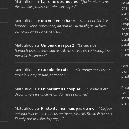
Matoufilou
sur
La reine des moules
: “
J’ai la même avec
La v
des abeilles, mais c’est plus classique.
”
gris
part
des 
Matoufilou
sur
Ma nuit en cabane
: “
Nuit inoubliable ici =
resp
harnais. Donc, pour Anna, on oublie. Ou plutôt, si j’ai bien
cons
compris, on se contente des…
”
arg
publ
publ
Matoufilou
sur
Un peu de repos 2
: “
Le carré de
un r
l’hypoténuse a trouvé son axe. Bravo à Marie : cette souplesse
phot
me vrille le cerveau.
”
Lors
Matoufilou
sur
Gueule de raie
: “
Belle image mais assez
d’un
terrible. Compassion, Estienne.
”
phot
Pour
Matoufilou
sur
En parlant de couples…
: “
La relève est
caus
devant mais les anciens ont l’air de se marrer.
”
insc
phil
Matoufilou
sur
Photo de moi mais pas de moi
: “
Ce faux
autoportrait est en tout cas un beau portrait. Bravo Estienne !
Et oui pour le selfie du gang,…
”