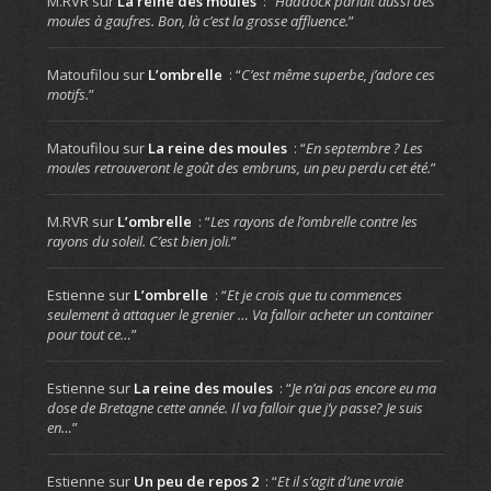
M.RVR
sur
La reine des moules
: “
Haddock parlait aussi des
moules à gaufres. Bon, là c’est la grosse affluence.
”
Matoufilou
sur
L’ombrelle
: “
C’est même superbe, j’adore ces
motifs.
”
Matoufilou
sur
La reine des moules
: “
En septembre ? Les
moules retrouveront le goût des embruns, un peu perdu cet été.
”
M.RVR
sur
L’ombrelle
: “
Les rayons de l’ombrelle contre les
rayons du soleil. C’est bien joli.
”
Estienne
sur
L’ombrelle
: “
Et je crois que tu commences
seulement à attaquer le grenier … Va falloir acheter un container
pour tout ce…
”
Estienne
sur
La reine des moules
: “
Je n’ai pas encore eu ma
dose de Bretagne cette année. Il va falloir que j’y passe? Je suis
en…
”
Estienne
sur
Un peu de repos 2
: “
Et il s’agit d’une vraie