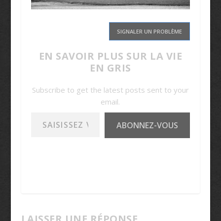
SIGNALER UN PROBLÈME
EN SAVOIR PLUS SUR LA VIE
EN GRIS
Subscribe to get the latest posts sent to your
email.
Saisissez votre adresse e-mail…
ABONNEZ-VOUS
LAISSER UNE RÉPONSE