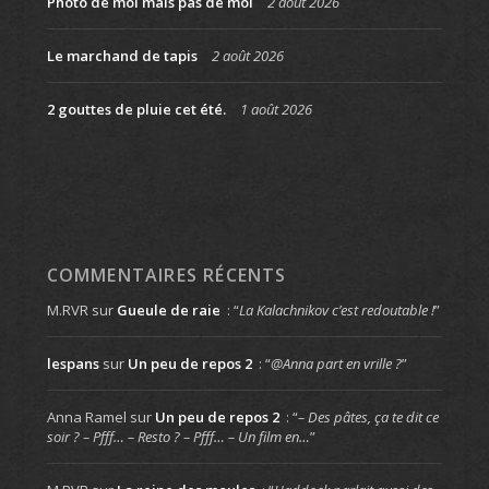
Photo de moi mais pas de moi
2 août 2026
Le marchand de tapis
2 août 2026
2 gouttes de pluie cet été.
1 août 2026
COMMENTAIRES RÉCENTS
M.RVR
sur
Gueule de raie
: “
La Kalachnikov c’est redoutable !
”
lespans
sur
Un peu de repos 2
: “
@Anna part en vrille ?
”
Anna Ramel
sur
Un peu de repos 2
: “
– Des pâtes, ça te dit ce
soir ? – Pfff… – Resto ? – Pfff… – Un film en…
”