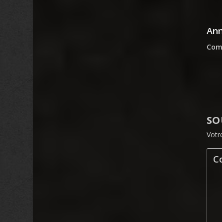
An
Comm
SO
Votr