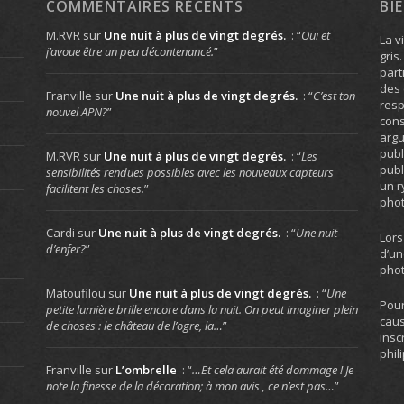
COMMENTAIRES RÉCENTS
BI
M.RVR
sur
Une nuit à plus de vingt degrés.
: “
Oui et
La v
j’avoue être un peu décontenancé.
”
gris
part
des 
Franville
sur
Une nuit à plus de vingt degrés.
: “
C’est ton
resp
nouvel APN?
”
cons
arg
publ
M.RVR
sur
Une nuit à plus de vingt degrés.
: “
Les
publ
sensibilités rendues possibles avec les nouveaux capteurs
un r
facilitent les choses.
”
phot
Cardi
sur
Une nuit à plus de vingt degrés.
: “
Une nuit
Lors
d’enfer?
”
d’un
phot
Matoufilou
sur
Une nuit à plus de vingt degrés.
: “
Une
Pour
petite lumière brille encore dans la nuit. On peut imaginer plein
caus
de choses : le château de l’ogre, la…
”
insc
phil
Franville
sur
L’ombrelle
: “
…Et cela aurait été dommage ! Je
note la finesse de la décoration; à mon avis , ce n’est pas…
”