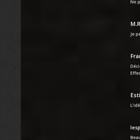
Ne p
M.
Je p
Fra
Déci
Effe
Est
L’id
les
Beau