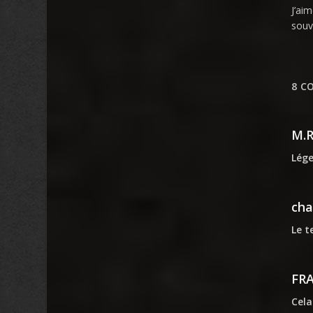
J’ai
souv
8 C
M.
Lége
cha
Le t
FR
Cela