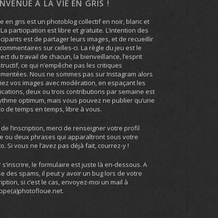
ENVENUE À LA VIE EN GRIS !
ie en gris est un photoblog collectif en noir, blanc et
. La participation est libre et gratuite. L’intention des
icipants est de partager leurs images, et de recueillir
commentaires sur celles-ci. La règle du jeu est le
ect du travail de chacun, la bienveillance, l’esprit
tructif, ce qui n’empêche pas les critiques
umentées. Nous ne sommes pas sur Instagram alors
iez vos images avec modération, en espaçant les
ications, deux ou trois contributions par semaine est
ythme optimum, mais vous pouvez ne publier qu’une
o de temps en temps, libre à vous.
 de l’inscription, merci de renseigner votre profil
e ou deux phrases qui apparaîtront sous votre
o. Si vous ne l’avez pas déjà fait, courrez-y !
 s’inscrire, le formulaire est juste là en-dessous. A
e des spams, il peut y avoir un bug lors de votre
ription, si c’est le cas, envoyez-moi un mail à
ippe(a)photofloue.net.