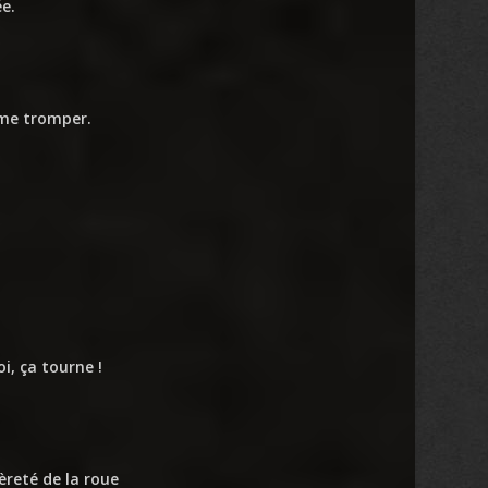
e.
 me tromper.
i, ça tourne !
èreté de la roue