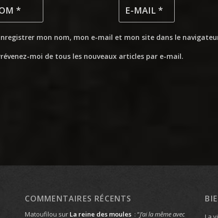
Enregistrer mon nom, mon e-mail et mon site dans le navigate
révenez-moi de tous les nouveaux articles par e-mail.
COMMENTAIRES RÉCENTS
BI
Matoufilou
sur
La reine des moules
: “
J’ai la même avec
La v