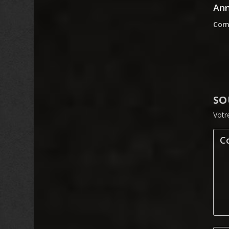
An
Comm
SO
Votr