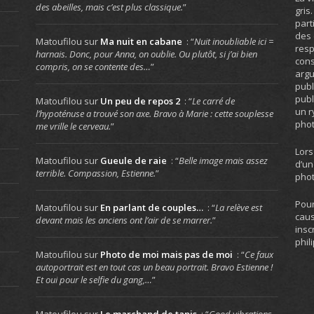
des abeilles, mais c’est plus classique.
”
gris
part
des 
Matoufilou
sur
Ma nuit en cabane
: “
Nuit inoubliable ici =
resp
harnais. Donc, pour Anna, on oublie. Ou plutôt, si j’ai bien
cons
compris, on se contente des…
”
arg
publ
publ
Matoufilou
sur
Un peu de repos 2
: “
Le carré de
un r
l’hypoténuse a trouvé son axe. Bravo à Marie : cette souplesse
phot
me vrille le cerveau.
”
Lors
Matoufilou
sur
Gueule de raie
: “
Belle image mais assez
d’un
terrible. Compassion, Estienne.
”
phot
Pour
Matoufilou
sur
En parlant de couples…
: “
La relève est
caus
devant mais les anciens ont l’air de se marrer.
”
insc
phil
Matoufilou
sur
Photo de moi mais pas de moi
: “
Ce faux
autoportrait est en tout cas un beau portrait. Bravo Estienne !
Et oui pour le selfie du gang,…
”