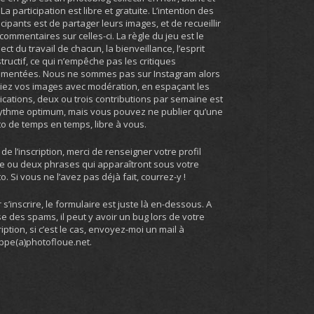
. La participation est libre et gratuite. L’intention des
icipants est de partager leurs images, et de recueillir
commentaires sur celles-ci. La règle du jeu est le
ect du travail de chacun, la bienveillance, l’esprit
tructif, ce qui n’empêche pas les critiques
umentées. Nous ne sommes pas sur Instagram alors
iez vos images avec modération, en espaçant les
ications, deux ou trois contributions par semaine est
ythme optimum, mais vous pouvez ne publier qu’une
o de temps en temps, libre à vous.
 de l’inscription, merci de renseigner votre profil
e ou deux phrases qui apparaîtront sous votre
o. Si vous ne l’avez pas déjà fait, courrez-y !
 s’inscrire, le formulaire est juste là en-dessous. A
e des spams, il peut y avoir un bug lors de votre
ription, si c’est le cas, envoyez-moi un mail à
ippe(a)photofloue.net.