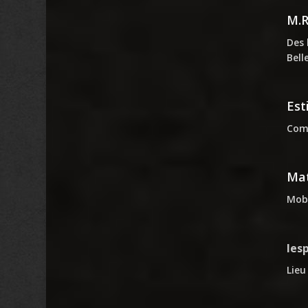
M.
Des 
Bell
Est
Comm
Mat
Mobi
les
Lieu