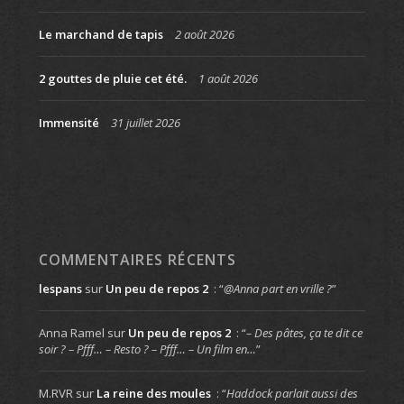
Le marchand de tapis
2 août 2026
2 gouttes de pluie cet été.
1 août 2026
Immensité
31 juillet 2026
COMMENTAIRES RÉCENTS
lespans
sur
Un peu de repos 2
: “
@Anna part en vrille ?
”
Anna Ramel
sur
Un peu de repos 2
: “
– Des pâtes, ça te dit ce
soir ? – Pfff… – Resto ? – Pfff… – Un film en…
”
M.RVR
sur
La reine des moules
: “
Haddock parlait aussi des