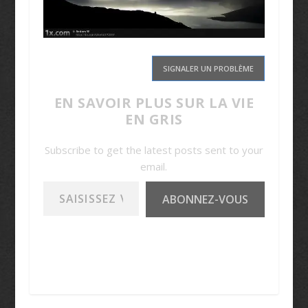
SIGNALER UN PROBLÈME
EN SAVOIR PLUS SUR LA VIE
EN GRIS
Subscribe to get the latest posts sent to your
email.
Saisissez votre adresse e-mail…
ABONNEZ-VOUS