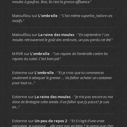
moules à gaufres. Bon, là c’est la grosse affluence.
”
Matoufilou
sur
L’ombrelle
: “
C’est même superbe, j’adore ces
motifs.
”
Matoufilou
sur
La reine des moules
: “
En septembre ? Les
moules retrouveront le goût des embruns, un peu perdu cet été.
”
M.RVR
sur
L’ombrelle
: “
Les rayons de l’ombrelle contre les
rayons du soleil. C’est bien joli.
”
Estienne
sur
L’ombrelle
: “
Et je crois que tu commences
seulement à attaquer le grenier … Va falloir acheter un container
pour tout ce…
”
Estienne
sur
La reine des moules
: “
Je n’ai pas encore eu ma
dose de Bretagne cette année. Il va falloir que j’y passe? Je suis
en…
”
Estienne
sur
Un peu de repos 2
: “
Et il s’agit d’une vraie
personne, je suppose … elle n’est pas en latex ? Je pense que chez