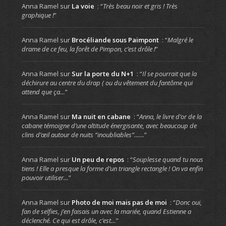
Anna Ramel
sur
La voie
: “
Très beau noir et gris ! Très
graphique !
”
Anna Ramel
sur
Brocéliande sous Paimpont
: “
Malgré le
drame de ce feu, la forêt de Pimpon, c’est drôle !
”
Anna Ramel
sur
Sur la porte du N+1
: “
Il se pourrait que la
déchirure au centre du drap ( ou du vêtement du fantôme qui
attend que ça…
”
Anna Ramel
sur
Ma nuit en cabane
: “
Anna, le livre d’or de la
cabane témoigne d’une altitude énergisante, avec beaucoup de
clins d’œil autour de nuits “inoubliables”……
”
Anna Ramel
sur
Un peu de repos
: “
Souplesse quand tu nous
tiens ! Elle a presque la forme d’un triangle rectangle ! On va enfin
pouvoir utiliser…
”
Anna Ramel
sur
Photo de moi mais pas de moi
: “
Donc oui,
fan de selfies, j’en faisais un avec la mariée, quand Estienne a
déclenché. Ce qui est drôle, c’est…
”