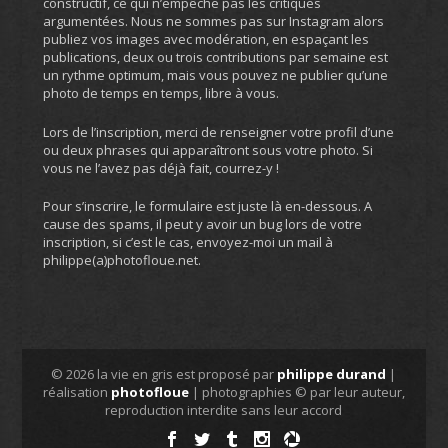
constructif, ce qui n’empêche pas les critiques
argumentées. Nous ne sommes pas sur Instagram alors
publiez vos images avec modération, en espaçant les
publications, deux ou trois contributions par semaine est
un rythme optimum, mais vous pouvez ne publier qu’une
photo de temps en temps, libre à vous.
Lors de l’inscription, merci de renseigner votre profil d’une
ou deux phrases qui apparaîtront sous votre photo. Si
vous ne l’avez pas déjà fait, courrez-y !
Pour s’inscrire, le formulaire est juste là en-dessous. A
cause des spams, il peut y avoir un bug lors de votre
inscription, si c’est le cas, envoyez-moi un mail à
philippe(a)photofloue.net.
© 2026 la vie en gris est proposé par
philippe durand
|
réalisation
photofloue
| photographies © par leur auteur,
reproduction interdite sans leur accord