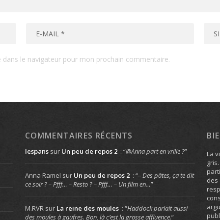
e dans le navigateur pour mon prochain commentaire.
COMMENTAIRES RÉCENTS
BI
lespans
sur
Un peu de repos 2
: “
@Anna part en vrille ?
”
La v
gris
part
Anna Ramel
sur
Un peu de repos 2
: “
– Des pâtes, ça te dit
des 
ce soir ? – Pfff… – Resto ? – Pfff… – Un film en…
”
resp
cons
arg
M.RVR
sur
La reine des moules
: “
Haddock parlait aussi
publ
des moules à gaufres. Bon, là c’est la grosse affluence.
”