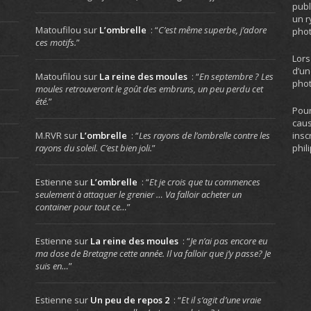
publ
un r
Matoufilou
sur
L’ombrelle
: “
C’est même superbe, j’adore
phot
ces motifs.
”
Lors
d’un
Matoufilou
sur
La reine des moules
: “
En septembre ? Les
phot
moules retrouveront le goût des embruns, un peu perdu cet
été.
”
Pour
caus
insc
M.RVR
sur
L’ombrelle
: “
Les rayons de l’ombrelle contre les
phil
rayons du soleil. C’est bien joli.
”
Estienne
sur
L’ombrelle
: “
Et je crois que tu commences
seulement à attaquer le grenier … Va falloir acheter un
container pour tout ce…
”
Estienne
sur
La reine des moules
: “
Je n’ai pas encore eu
ma dose de Bretagne cette année. Il va falloir que j’y passe? Je
suis en…
”
Estienne
sur
Un peu de repos 2
: “
Et il s’agit d’une vraie